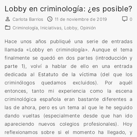
Lobby en criminología: ¿es posible?
a
r
Carlota Barrios
11 de noviembre de 2019
0
l
Criminología
Iniciativas
Lobby
Opinión
a
c
Hace unos años publiqué una serie de entradas
r
llamada «Lobby en criminología». Aunque el tema
i
finalmente se quedó en dos partes (
introducción
y
m
parte 1
), volví a hablar de ello en una entrada
i
dedicada al
Estatuto de la víctima
(del que los
n
criminólogos quedamos excluidos). Por aquél
o
entonces, tanto mi experiencia como la escena
l
criminológica española eran bastante diferentes a
o
las de ahora, pero es un tema al que le he seguido
g
dando vueltas (especialmente desde que han ido
í
apareciendo nuevos colegios profesionales). Hoy
a
reflexionamos sobre si el momento ha llegado, y