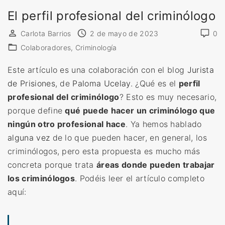
i
El perfil profesional del criminólogo
n
Carlota Barrios
2 de mayo de 2023
0
ó
Colaboradores
Criminología
l
o
Este artículo es una colaboración con el blog
Jurista
g
de Prisiones
, de
Paloma Ucelay
. ¿Qué es el
perfil
o
profesional del criminólogo
? Esto es muy necesario,
»
porque define
qué puede hacer un criminólogo que
ningún otro profesional hace
. Ya hemos hablado
alguna vez
de lo que pueden hacer, en general, los
criminólogos, pero esta propuesta es mucho más
concreta porque trata
áreas donde pueden trabajar
los criminólogos
. Podéis leer el artículo completo
aquí: