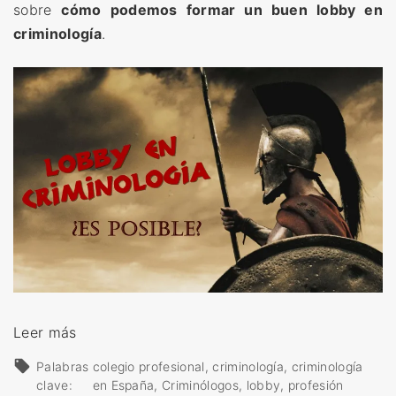
e
sobre
cómo podemos formar un buen lobby en
n
criminología
.
E
s
p
a
ñ
a
»
«
Leer más
L
Palabras
colegio profesional
criminología
criminología
o
clave:
en España
Criminólogos
lobby
profesión