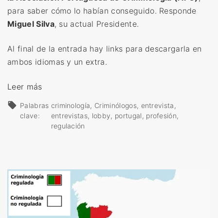
:
para saber cómo lo habían conseguido. Responde
¿
Miguel Silva
, su actual Presidente.
e
s
Al final de la entrada hay links para descargarla en
p
ambos idiomas y un extra.
o
«
Leer más
s
E
i
Palabras
criminología
Criminólogos
entrevista
n
b
clave:
entrevistas
lobby
portugal
profesión
t
regulación
l
r
e
e
?
v
»
i
s
t
a