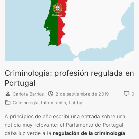
a
l
a
A
s
o
c
i
Criminología: profesión regulada en
a
Portugal
c
i
Carlota Barrios
2 de septiembre de 2019
0
ó
Criminología
Información
Lobby
n
A principios de año escribí
una entrada
sobre una
P
noticia muy relevante: el Parlamento de Portugal
o
daba luz verde a la
regulación de la criminología
r