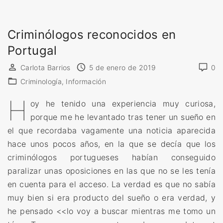
m
o
i
g
Criminólogos reconocidos en
n
í
o
Portugal
a
l
(
Carlota Barrios
5 de enero de 2019
0
o
A
Criminología
Información
g
P
H
í
oy he tenido una experiencia muy curiosa,
C
a
porque me he levantado tras tener un sueño en
)
:
el que recordaba vagamente una noticia aparecida
»
p
hace unos pocos años, en la que se decía que los
r
criminólogos portugueses habían conseguido
o
paralizar unas oposiciones en las que no se les tenía
f
en cuenta para el acceso.
La verdad es que no sabía
e
muy bien si era producto del sueño o era verdad, y
s
he pensado <<lo voy a buscar mientras me tomo un
i