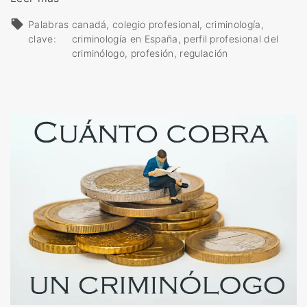
L
Palabras
canadá
colegio profesional
criminología
a
clave:
criminología en España
perfil profesional del
r
criminólogo
profesión
regulación
e
g
u
l
a
c
i
ó
n
d
e
l
a