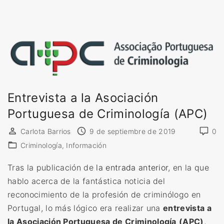
b
b
y
e
n
c
r
Entrevista a la Asociación
i
Portuguesa de Criminología (APC)
m
i
Carlota Barrios
9 de septiembre de 2019
0
n
Criminología
Información
o
l
Tras la publicación de
la entrada anterior
, en la que
o
hablo acerca de la fantástica noticia del
g
reconocimiento de la profesión de criminólogo en
í
Portugal, lo más lógico era realizar una
entrevista a
a
la Asociación Portuguesa de Criminología
(APC)
,