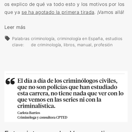
os explico de qué va todo esto y los motivos por los
que ya
se ha agotado la primera tirada
. ¡Vamos allá!
«
Leer más
M
Palabras
criminología
criminología en España
estudios
a
clave:
de criminología
libros
manual
profesión
n
u
a
l
p
r
á
c
t
i
c