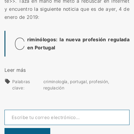
té>>. Taza en mano me meto a rebuscar en Internet
ó
y encuentro
la siguiente noticia
que es de ayer, 4 de
n
enero de 2019:
r
e
C
g
riminólogos: la nueva profesión regulada
u
en Portugal
l
a
«
Leer más
d
C
a
Palabras
criminología
portugal
profesión
r
e
clave:
regulación
i
n
m
P
Escribe tu correo electrónico…
i
o
n
r
ó
t