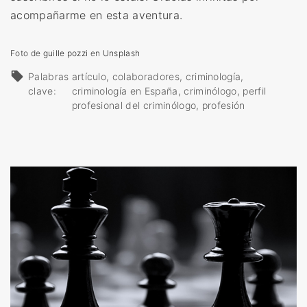
acompañarme en esta aventura.
Foto de
guille pozzi
en
Unsplash
Palabras
artículo
colaboradores
criminología
clave:
criminología en España
criminólogo
perfil
profesional del criminólogo
profesión