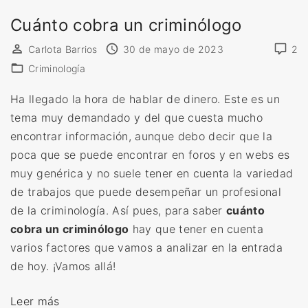
c
Cuánto cobra un criminólogo
r
i
Carlota Barrios
30 de mayo de 2023
2
m
Criminología
i
n
Ha llegado la hora de hablar de dinero. Este es un
o
tema muy demandado y del que cuesta mucho
l
encontrar información, aunque debo decir que la
o
poca que se puede encontrar en foros y en webs es
g
muy genérica y no suele tener en cuenta la variedad
í
de trabajos que puede desempeñar un profesional
a
de la criminología. Así pues, para saber
cuánto
»
cobra un criminólogo
hay que tener en cuenta
varios factores que vamos a analizar en la entrada
de hoy. ¡Vamos allá!
«
Leer más