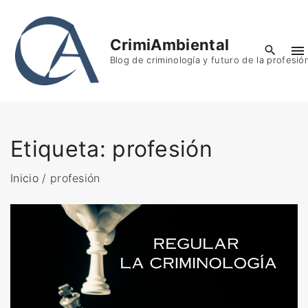
S
k
CrimiAmbiental
i
Blog de criminología y futuro de la profesió
p
t
o
c
o
Etiqueta:
profesión
n
t
Inicio
/
profesión
e
n
t