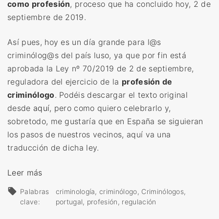
como profesión
, proceso que ha concluido hoy, 2 de
t
septiembre de 2019.
u
g
Así pues, hoy es un día grande para l@s
u
criminólog@s del país luso, ya que por fin está
e
aprobada la Ley
nº 70/2019 de 2 de septiembre,
s
reguladora del ejercicio de la
profesión de
a
criminólogo
.
Podéis descargar el texto original
d
desde
aquí
, pero como quiero celebrarlo y,
e
sobretodo, me gustaría que en España se siguieran
C
los pasos de nuestros vecinos, aquí va una
r
traducción de dicha ley.
i
m
«
Leer más
i
C
n
Palabras
criminología
criminólogo
Criminólogos
r
clave:
portugal
profesión
regulación
o
i
l