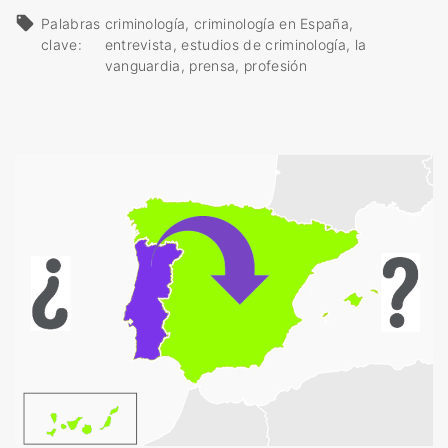
p
Palabras
criminología
criminología en España
l
clave:
entrevista
estudios de criminología
la
i
vanguardia
prensa
profesión
c
a
d
a
»