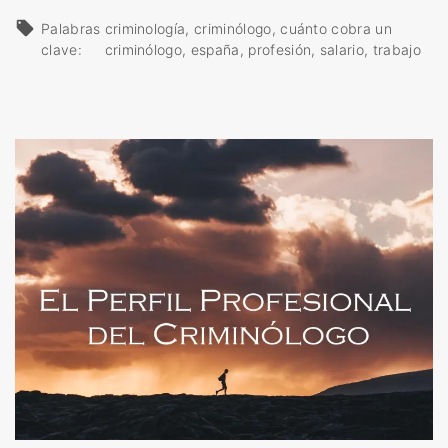
C
Palabras
criminología
criminólogo
cuánto cobra un
u
clave:
criminólogo
españa
profesión
salario
trabajo
á
n
t
o
c
o
b
r
a
u
n
c
r
i
m