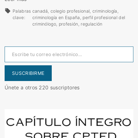
L
Palabras
canadá
colegio profesional
criminología
a
clave:
criminología en España
perfil profesional del
r
criminólogo
profesión
regulación
e
g
Escribe tu correo electrónico…
u
l
a
SUSCRIBIRME
c
i
Únete a otros 220 suscriptores
ó
n
d
e
l
a