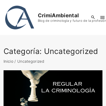
S
k
CrimiAmbiental
i
Blog de criminología y futuro de la profesió
p
t
o
c
o
Categoría:
Uncategorized
n
t
Inicio
/
Uncategorized
e
n
t