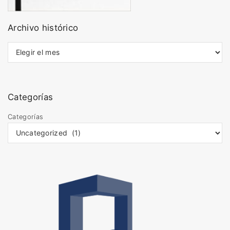
Archivo histórico
A
r
c
h
i
Categorías
v
o
Categorías
s