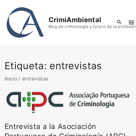
S
k
CrimiAmbiental
i
Blog de criminología y futuro de la profesió
p
t
o
c
o
Etiqueta:
entrevistas
n
t
Inicio
/
entrevistas
e
n
t
Entrevista a la Asociación