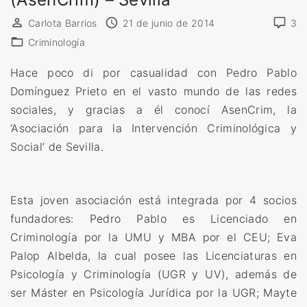
)
t
Carlota Barrios
21 de junio de 2014
3
»
r
Criminología
e
C
Hace poco di por casualidad con Pedro Pablo
o
Domínguez Prieto en el vasto mundo de las redes
l
sociales, y gracias a él conocí AsenCrim, la
e
‘Asociación para la Intervención Criminológica y
g
Social’ de Sevilla.
i
o
d
Esta joven asociación está integrada por 4 socios
e
fundadores: Pedro Pablo es Licenciado en
C
Criminología por la UMU y MBA por el CEU; Eva
r
Palop Albelda, la cual posee las Licenciaturas en
i
Psicología y Criminología (UGR y UV), además de
m
ser Máster en Psicología Jurídica por la UGR; Mayte
i