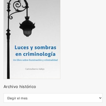
Archivo histórico
A
r
c