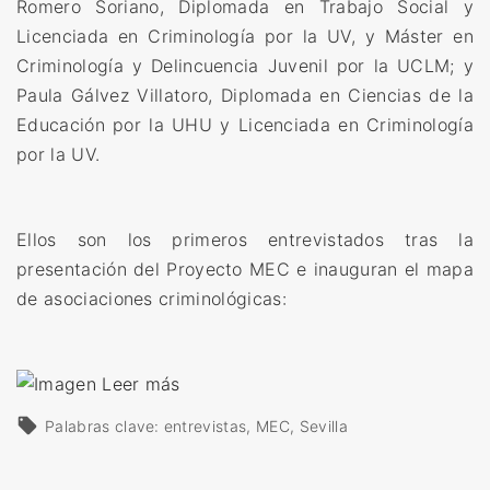
Romero Soriano, Diplomada en Trabajo Social y
n
Licenciada en Criminología por la UV, y Máster en
ó
Criminología y Delincuencia Juvenil por la UCLM; y
l
Paula Gálvez Villatoro, Diplomada en Ciencias de la
o
Educación por la UHU y Licenciada en Criminología
g
por la UV.
o
s
d
Ellos son los primeros entrevistados tras la
e
presentación del Proyecto MEC e inauguran el mapa
l
de asociaciones criminológicas:
a
C
o
«
Leer más
m
M
Palabras clave:
entrevistas
MEC
Sevilla
u
E
n
C