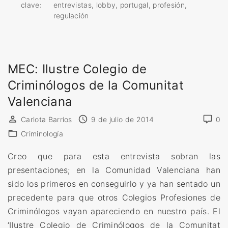
n
clave:
entrevistas
lobby
portugal
profesión
t
regulación
r
e
v
MEC: Ilustre Colegio de
i
Criminólogos de la Comunitat
s
t
Valenciana
a
Carlota Barrios
9 de julio de 2014
0
a
Criminología
l
a
Creo que para esta entrevista sobran las
A
presentaciones; en la Comunidad Valenciana han
s
sido los primeros en conseguirlo y ya han sentado un
o
precedente para que otros Colegios Profesiones de
c
Criminólogos vayan apareciendo en nuestro país. El
i
‘Ilustre Colegio de Criminólogos de la Comunitat