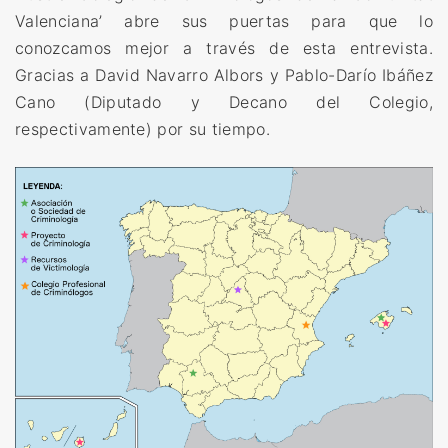
a
Valenciana’ abre sus puertas para que lo
c
conozcamos mejor a través de esta entrevista.
i
Gracias a David Navarro Albors y Pablo-Darío Ibáñez
ó
Cano (Diputado y Decano del Colegio,
n
respectivamente) por su tiempo.
P
o
r
t
u
g
u
e
s
a
d
e