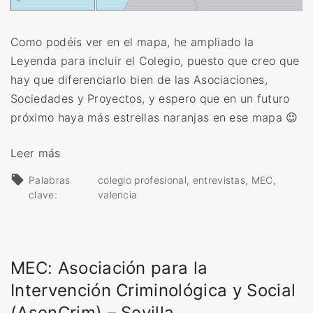
C
r
Como podéis ver en el mapa, he ampliado la
i
Leyenda para incluir el Colegio, puesto que creo que
m
hay que diferenciarlo bien de las Asociaciones,
i
Sociedades y Proyectos, y espero que en un futuro
n
próximo haya más estrellas naranjas en ese mapa 😉
o
l
«
Leer más
o
M
Palabras
colegio profesional
entrevistas
MEC
g
E
clave:
valencia
í
C
a
:
(
I
A
MEC: Asociación para la
l
P
u
Intervención Criminológica y Social
C
s
(AsenCrim) – Sevilla