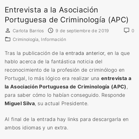
r
Entrevista a la Asociación
i
Portuguesa de Criminología (APC)
m
i
Carlota Barrios
9 de septiembre de 2019
0
n
Criminología
Información
o
l
Tras la publicación de
la entrada anterior
, en la que
o
hablo acerca de la fantástica noticia del
g
reconocimiento de la profesión de criminólogo en
í
Portugal, lo más lógico era realizar una
entrevista a
a
la Asociación Portuguesa de Criminología
(APC)
,
:
para saber cómo lo habían conseguido. Responde
¿
Miguel Silva
, su actual Presidente.
e
s
Al final de la entrada hay links para descargarla en
p
ambos idiomas y un extra.
o