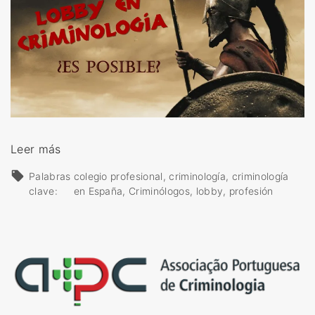
«
Leer más
L
Palabras
colegio profesional
criminología
criminología
o
clave:
en España
Criminólogos
lobby
profesión
b
b
y
e
n
c