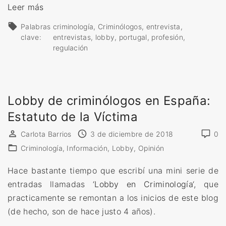
«
Leer más
s
E
i
Palabras
criminología
Criminólogos
entrevista
n
b
clave:
entrevistas
lobby
portugal
profesión
t
regulación
l
r
e
e
?
v
»
Lobby de criminólogos en España:
i
Estatuto de la Víctima
s
t
Carlota Barrios
3 de diciembre de 2018
0
a
Criminología
Información
Lobby
Opinión
a
l
Hace bastante tiempo que escribí una mini serie de
a
entradas llamadas ‘
Lobby en Criminología
‘, que
A
practicamente se remontan a los inicios de este blog
s
(de hecho, son de hace justo 4 años).
o