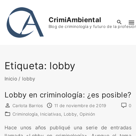
S
k
CrimiAmbiental
i
Blog de criminología y futuro de la profesió
p
t
o
c
o
Etiqueta:
lobby
n
t
Inicio
/
lobby
e
Lobby en criminología: ¿es posible?
n
t
Carlota Barrios
11 de noviembre de 2019
0
Criminología
Iniciativas
Lobby
Opinión
Hace unos años publiqué una serie de entradas
llamada «Lobby en criminología». Aunque el tema