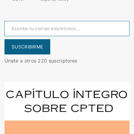
b
P
b
C
Escribe tu correo electrónico…
y
)
d
»
e
c
SUSCRIBIRME
r
Únete a otros 220 suscriptores
i
m
i
n
ó
l
o
g
o