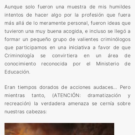
Aunque solo fueron una muestra de mis humildes
c
intentos de hacer algo por la profesión que fuera
i
más allá de lo meramente personal, fueron ideas que
a
tuvieron una muy buena acogida, e incluso se llegó a
c
formar un pequeño grupo de valientes criminólogos
i
que participamos en una
iniciativa
a favor de que
ó
Criminología se convirtiera en un área de
n
conocimiento reconocida por el Ministerio de
P
Educación.
o
r
Eran tiempos dorados de acciones audaces… Pero
t
mientras tanto, (ATENCIÓN: dramatización y
u
recreación) la verdadera amenaza se cernía sobre
g
nuestras cabezas:
u
e
s