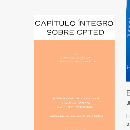
E
H
t