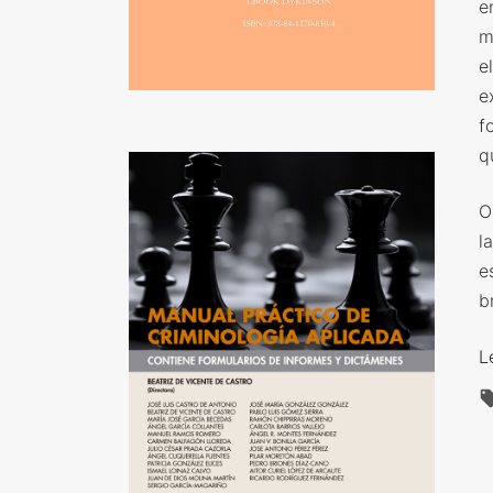
e
m
e
e
f
q
O
l
e
b
L