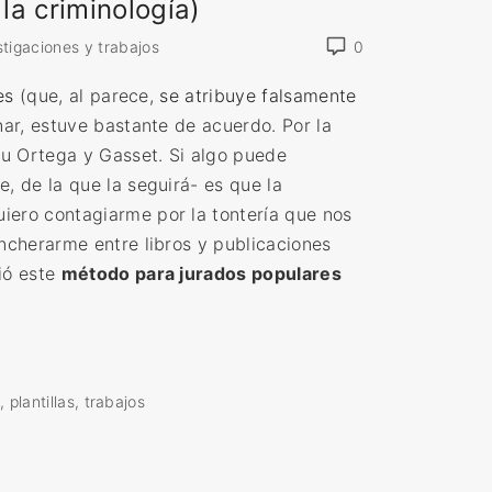
la criminología)
stigaciones y trabajos
0
es
(que, al parece,
se atribuye falsamente
nar, estuve bastante de acuerdo. Por la
 u Ortega y Gasset. Si algo puede
, de la que la seguirá- es que la
iero contagiarme por la tontería que nos
incherarme entre libros y publicaciones
ió este
método para jurados populares
o
plantillas
trabajos