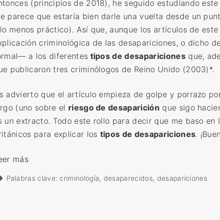
ntonces (principios de 2018), he seguido estudiando este
e parece que estaría bien darle una vuelta desde un pun
llo menos práctico). Así que, aunque los artículos de est
xplicación criminológica de las desapariciones, o dicho
ormal— a los diferentes
tipos de desapariciones
que, ade
ue publicaron tres criminólogos de Reino Unido (2003)*.
s advierto que el artículo empieza de golpe y porrazo po
argo (uno sobre el
riesgo de desaparición
que sigo hacie
s un extracto. Todo este rollo para decir que me baso en 
ritánicos para explicar los
tipos de desapariciones
. ¡Bue
«
eer más
E
Palabras clave:
criminología
desaparecidos
desapariciones
x
p
l