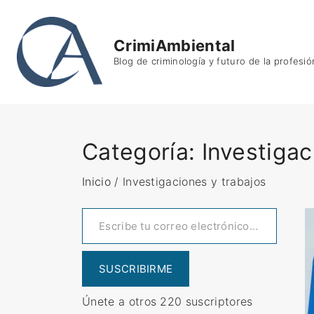
S
k
CrimiAmbiental
i
Blog de criminología y futuro de la profesió
p
t
o
c
o
Categoría:
Investigac
n
t
Inicio
/
Investigaciones y trabajos
e
Escribe tu correo electrónico…
n
t
SUSCRIBIRME
Únete a otros 220 suscriptores