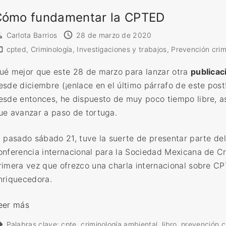
l
Cómo fundamentar la CPTED
a
Carlota Barrios
28 de marzo de 2020
r
cpted
Criminología
Investigaciones y trabajos
Prevención crim
e
s
ué mejor que este 28 de marzo para lanzar otra
publica
(
esde diciembre (¡enlace en el último párrafo de este post!
d
esde entonces, he dispuesto de muy poco tiempo libre, 
e
ue avanzar a paso de tortuga.
s
d
l pasado sábado 21, tuve la suerte de presentar parte del
e
onferencia internacional para la Sociedad Mexicana de Cr
l
rimera vez que ofrezco una charla internacional sobre C
a
nriquecedora.
c
r
«
eer más
i
C
Palabras clave:
cpte
criminología ambiental
libro
prevención c