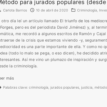
étodo para jurados populares (desde 
i
Carlota Barrios
10 de abril de 2020
Criminología
Inve
c
a
l otro día leí un artículo llamado
El triunfo de los mediocr
d
 Forges
, pero es del periodista David Jiménez) y, al termi
e
emática, me recordó a algunos escritos de Ramón y Cajal
l
xtraerse de la crisis que estamos viviendo -y, seguramente
a
ediocridad es una parte importante de ella. Y como no qu
s
odea (todo lo malo se pega, o eso dicen), he decidido atr
d
nteresantes. Así me vino un plumazo de inspiración y surg
e
esde la criminología.
s
a
«
eer más
p
M
Palabras clave:
criminología
jurados populares
justicia
métod
a
é
r
t
i
o