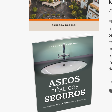
M
E
a
t
e
m
r
i
d
L