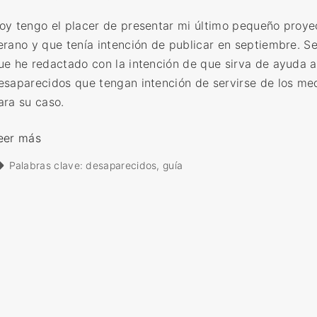
oy tengo el placer de presentar mi último pequeño proye
erano y que tenía intención de publicar en septiembre. Se
ue he redactado con la intención de que sirva de ayuda a
esaparecidos que tengan intención de servirse de los me
ara su caso.
«
eer más
‘
Palabras clave:
desaparecidos
guía
G
u
í
a
O
d
i
s