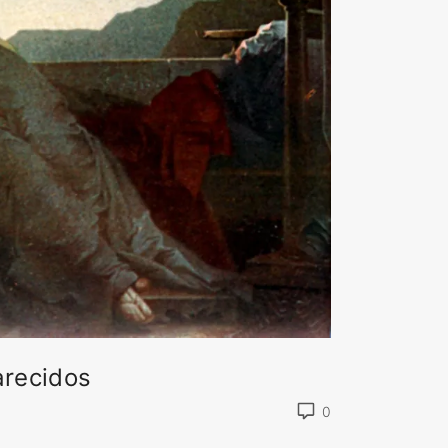
arecidos
0