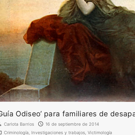
Guía Odiseo’ para familiares de desap
Carlota Barrios
16 de septiembre de 2014
Criminología
Investigaciones y trabajos
Victimología