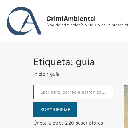
S
k
CrimiAmbiental
i
Blog de criminología y futuro de la profesió
p
t
o
c
o
Etiqueta:
guía
n
t
Inicio
/
guía
e
Escribe tu correo electrónico…
n
t
SUSCRIBIRME
Únete a otros 220 suscriptores