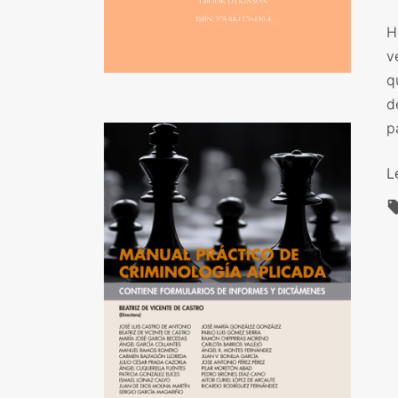
H
v
q
d
p
L