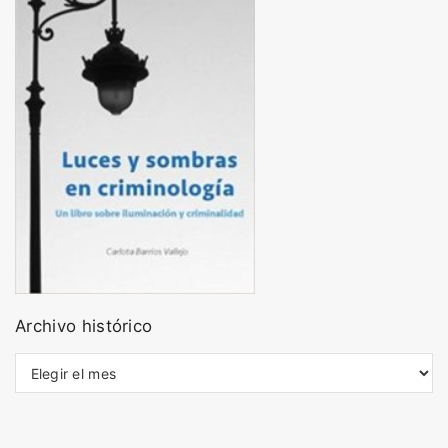
Archivo histórico
A
r
c
h