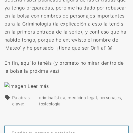
ya tengo preparadas, pero me ha dado por rebuscar
en la bolsa con nombres de personajes importantes
para la Criminología (la explicación a esto la tenéis
en la
primera entrada
de la serie), y confieso que ha
habido tongo, porque he entrevisto el nombre de
‘Mateo’ y he pensado, ‘¡tiene que ser Orfila!’ 😛
En fin, aquí lo tenéis (y prometo no mirar dentro de
la bolsa la próxima vez)
«
Leer más
P
Palabras
criminalística
medicina legal
personajes
e
clave:
toxicología
r
s
Escribe tu correo electrónico…
o