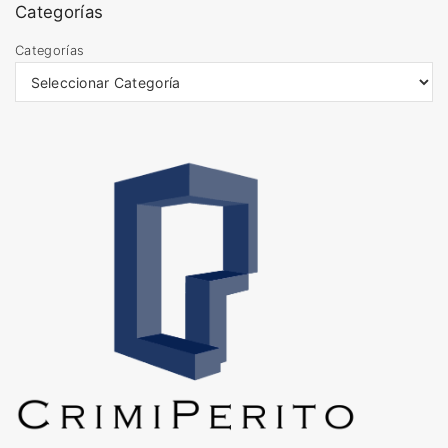
i
Categorías
v
o
Categorías
s