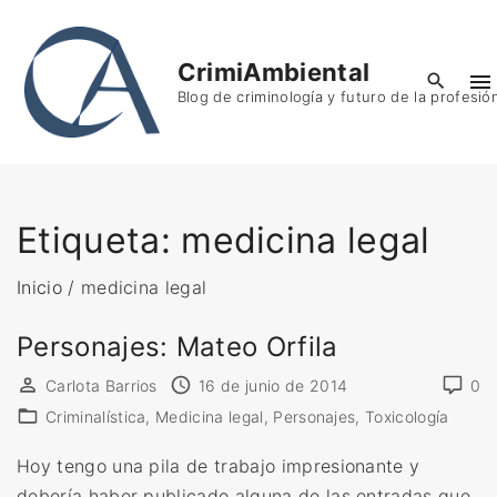
S
k
CrimiAmbiental
i
Blog de criminología y futuro de la profesió
p
t
o
c
o
Etiqueta:
medicina legal
n
t
Inicio
/
medicina legal
e
Personajes: Mateo Orfila
n
t
Carlota Barrios
16 de junio de 2014
0
Criminalística
Medicina legal
Personajes
Toxicología
Hoy tengo una pila de trabajo impresionante y
debería haber publicado alguna de las entradas que