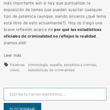
más importante aún si hay que puntualizar la
exposición de temas que pueden suscitar cualquier
tipo de polémica (aunque, siendo sinceros ¿qué tema
está libre de esto actualmente?). Hoy os traigo una
breve reflexión acerca de
por qué las estadísticas
oficiales de criminalidad no reflejan la realidad
.
¡Vamos allá!
«
Leer más
P
Palabras
criminología
españa
estadística criminal
o
clave:
estadísticas de criminalidad
r
q
Escribe tu correo electrónico…
u
é
l
a
SUSCRIBIRME