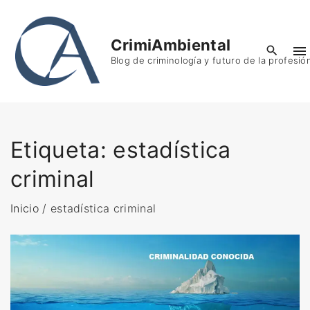
S
k
CrimiAmbiental
i
Blog de criminología y futuro de la profesió
p
t
o
c
o
Etiqueta:
estadística
n
criminal
t
e
Inicio
/
estadística criminal
n
t