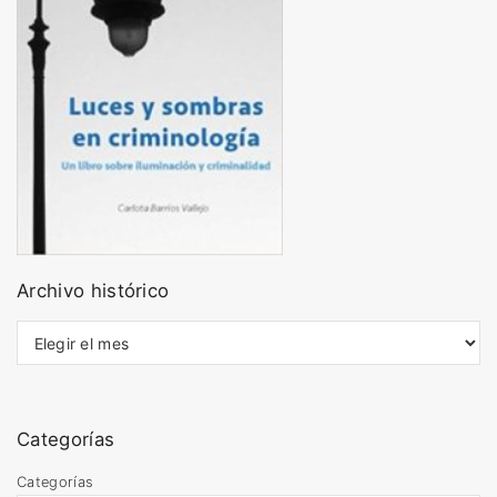
Archivo histórico
A
r
c
h
i
Categorías
v
o
Categorías