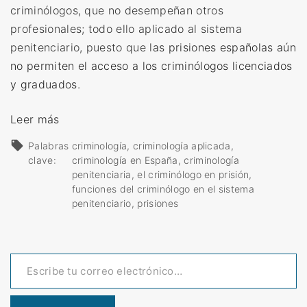
criminólogos, que no desempeñan otros
profesionales; todo ello aplicado al sistema
penitenciario, puesto que l
as prisiones españolas aún
no permiten el acceso a los criminólogos licenciados
y graduados
.
«
Leer más
F
Palabras
criminología
criminología aplicada
u
clave:
criminología en España
criminología
n
penitenciaria
el criminólogo en prisión
funciones del criminólogo en el sistema
c
penitenciario
prisiones
i
o
n
Escribe tu correo electrónico…
e
s
d