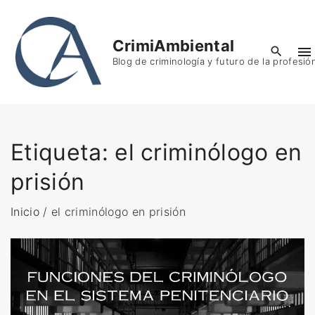
S
k
CrimiAmbiental
i
Blog de criminología y futuro de la profesió
p
t
o
c
o
Etiqueta:
el criminólogo en
n
prisión
t
e
Inicio
/
el criminólogo en prisión
n
t