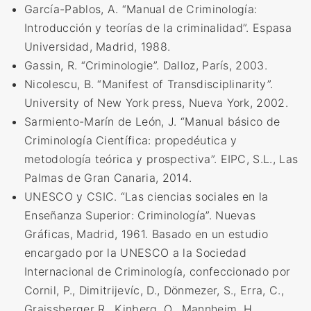
García-
Pablos, A. “Manual de Criminología:
Introducción y teorías de la criminalidad”. Espasa
Universidad, Madrid, 1988
.
Gassin
, R. “Criminologie”. Dalloz, París, 2003
.
Nico
lescu, B. “Manifest of Transdisciplinarity”.
University of New York press, Nueva York, 2002
.
Sarmiento-
Marín de León, J. “Manual básico de
Criminología Científica: propedéutica y
metodología teórica y prospectiva”. EIPC, S.L., Las
Palmas de Gran Canaria, 2014
.
UNESCO
y CSIC. “Las ciencias sociales en la
Enseñanza Superior: Criminología”. Nuevas
Gráficas, Madrid, 1961. Basado en un estudio
encargado por la UNESCO a la Sociedad
Internacional de Criminología, confeccionado por
Cornil, P., Dimitrijevíc, D., Dönmezer, S., Erra, C.,
Graissberger R., Kinberg, O., Mannheim, H.,