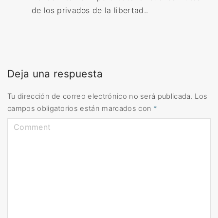
de los privados de la libertad..
Deja una respuesta
Tu dirección de correo electrónico no será publicada.
Los
campos obligatorios están marcados con
*
C
o
m
m
e
n
t