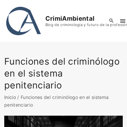
S
k
CrimiAmbiental
i
Blog de criminología y futuro de la profesió
p
t
o
c
o
Funciones del criminólogo
n
en el sistema
t
e
penitenciario
n
t
Inicio
/
Funciones del criminólogo en el sistema
penitenciario