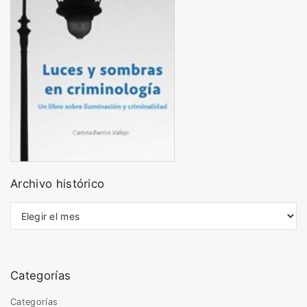
Archivo histórico
A
r
c
h
i
Categorías
v
o
Categorías