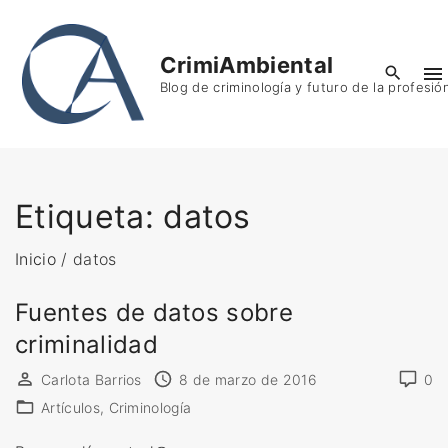
S
k
CrimiAmbiental
i
Blog de criminología y futuro de la profesió
p
t
o
c
o
Etiqueta:
datos
n
t
Inicio
/
datos
e
Fuentes de datos sobre
n
t
criminalidad
Carlota Barrios
8 de marzo de 2016
0
Artículos
Criminología