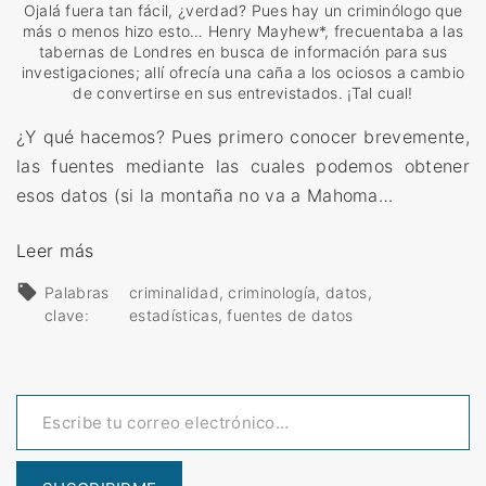
Ojalá fuera tan fácil, ¿verdad? Pues hay un criminólogo que
más o menos hizo esto… Henry Mayhew*, frecuentaba a las
tabernas de Londres en busca de información para sus
investigaciones; allí ofrecía una caña a los ociosos a cambio
de convertirse en sus entrevistados. ¡Tal cual!
¿Y qué hacemos? Pues primero conocer brevemente,
las fuentes mediante las cuales podemos obtener
esos datos (si la montaña no va a Mahoma…
«
Leer más
F
Palabras
criminalidad
criminología
datos
u
clave:
estadísticas
fuentes de datos
e
n
Escribe tu correo electrónico…
t
e
s
d