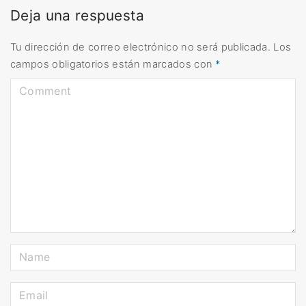
Deja una respuesta
Tu dirección de correo electrónico no será publicada.
Los
campos obligatorios están marcados con
*
C
o
m
m
e
n
t
N
a
m
E
e