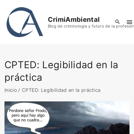
S
k
CrimiAmbiental
i
Blog de criminología y futuro de la profesió
p
t
o
c
o
CPTED: Legibilidad en la
n
práctica
t
e
Inicio
/
CPTED: Legibilidad en la práctica
n
t