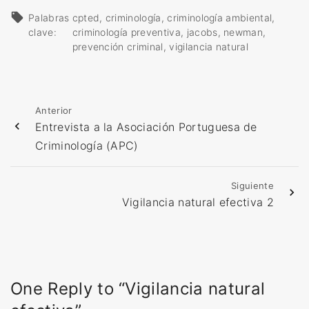
r
Palabras
cpted
criminología
criminología ambiental
g
clave:
criminología preventiva
jacobs
newman
a
prevención criminal
vigilancia natural
n
d
o
Anterior
.
Entrevista a la Asociación Portuguesa de
.
Criminología (APC)
.
Siguiente
Vigilancia natural efectiva 2
One Reply to “Vigilancia natural