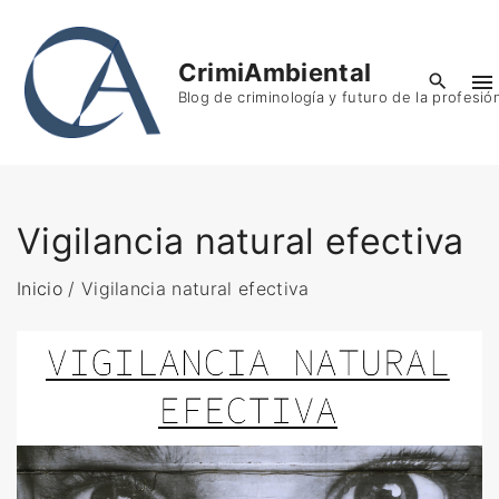
S
k
CrimiAmbiental
i
Blog de criminología y futuro de la profesió
p
t
o
c
o
Vigilancia natural efectiva
n
t
Inicio
/
Vigilancia natural efectiva
e
n
t