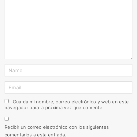
o
m
m
e
n
t
N
a
m
E
e
m
*
a
Guarda mi nombre, correo electrónico y web en este
navegador para la próxima vez que comente.
i
l
*
Recibir un correo electrónico con los siguientes
comentarios a esta entrada.