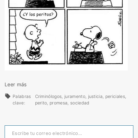
«
Leer más
E
Palabras
Criminólogos
juramento
justicia
periciales
l
clave:
perito
promesa
sociedad
j
u
Escribe tu correo electrónico…
r
a