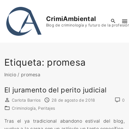
S
k
CrimiAmbiental
i
Blog de criminología y futuro de la profesió
p
t
o
c
o
Etiqueta:
promesa
n
t
Inicio
/
promesa
e
El juramento del perito judicial
n
t
Carlota Barrios
28 de agosto de 2018
0
Criminología
Peritajes
Tras el ya tradicional abandono estival del blog,
vuelvo a la carga con un artículo un tanto específico,