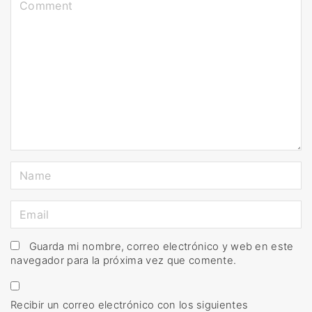
C
o
m
m
e
n
t
N
a
m
E
e
m
*
a
Guarda mi nombre, correo electrónico y web en este
navegador para la próxima vez que comente.
i
l
*
Recibir un correo electrónico con los siguientes