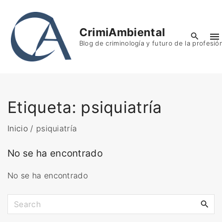
S
k
CrimiAmbiental
i
Blog de criminología y futuro de la profesió
p
t
o
c
o
Etiqueta:
psiquiatría
n
t
Inicio
/
psiquiatría
e
No se ha encontrado
n
t
No se ha encontrado
S
e