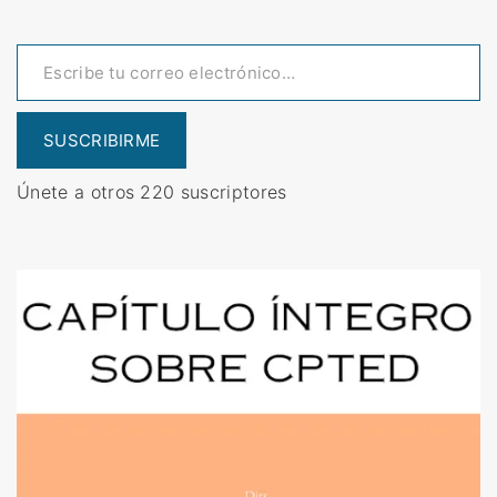
a
r
Escribe tu correo electrónico…
c
h
f
SUSCRIBIRME
o
r
Únete a otros 220 suscriptores
: