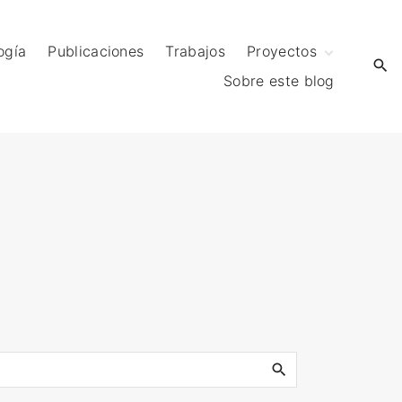
ogía
Publicaciones
Trabajos
Proyectos
Sobre este blog
Proyecto MEC
S
e