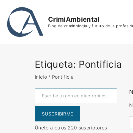
S
k
CrimiAmbiental
i
Blog de criminología y futuro de la profesió
p
t
o
c
o
Etiqueta:
Pontificia
n
t
Inicio
/
Pontificia
e
Escribe tu correo electrónico…
N
n
t
N
SUSCRIBIRME
Únete a otros 220 suscriptores